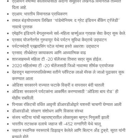
एएआयने वर्षांच्या कालावधीसाठी अदानी समूहावर लखनऊ विमानतळ ताब्यात
दिला आहे.
एएआय: भारतीय विमानतळ प्राधिकरण
तमाल बंड्योपाध्याय लिखित “पांडेमोनियम: द ग्रेट इंडियन बँकिंग ट्रॅजेडी”
नावाचे पुस्तक
एमेझॉन इंडियाने बेंगलुरुमध्ये सर्व-महिला व्हर्च्युअल ग्राहक सेवा केंद्र सुरू केले.
प्रसाद योजनेंतर्गत गुरुवायूर येथे पर्यटन सुविधा केंद्राचे उद्घाटन
पर्यटनमंत्री प्रह्लादसिंग पटेल यांच्या हस्ते अक्षरशः उद्घाटन
प्रसाद: तीर्थक्षेत्र कायाकल्प आणि आध्यात्मिक वाढ
शारजाहमध्ये महिला टी -20 चॅलेंजचा तिसरा सत्र सुरू होईल.
2020 महिलांच्या टी -20 चॅलेंजसाठी जिओ नावाच्या शीर्षक प्रायोजक
देहरादून महानगरपालिकेच्या वतीने प्लॅस्टिक लाओ मॅस्क ले जाओ पुढाकार सुरू
करण्यात आला
ओडिशा सरकारने राज्यात फटाके विक्री व वापरावर बंदी घातली
ओडिशा सरकारने पर्यटकांना आकर्षित करण्यासाठी “ओडिशा बाय रोड” ही
मोहीम राबविली.
पिनाका रॉकेटची वर्धित आवृत्ती डीआरडीओद्वारे यशस्वी चाचणी घेण्यात आली
डीआरडीओ: संरक्षण संशोधन आणि विकास संस्था
संजय भाटिया यांची महाराष्ट्रातील लोकायुक्त म्हणून नियुक्ती झाली
भारतीय तटरक्षक दलाचे जहाज सी -452 रत्नागिरी येथे चालू
जहाज स्थानिक स्वरूपाचे डिझाइन केलेले आणि बिल्टन अँड टुब्रो, सूरत यांनी
बनवले होते.