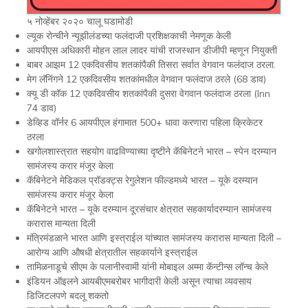
५ नोव्हेंबर २०२० चालू घडामोडी
ल्यूक रोन्चीने न्यूझीलंडच्या फलंदाजी प्रशिक्षकाची नेमणूक केली
आयपीएस अधिकारी मोहन लाल लादर यांची राजस्थान डीजीपी म्हणून नियुक्ती
बाबर आझम 12 एकदिवसीय शतकांपैकी तिसरा सर्वात वेगवान फलंदाज ठरला.
मेग लॅनिंगने 12 एकदिवसीय शतकांमधील वेगवान फलंदाज ठरले (68 डाव)
क्यू डी कॉक 12 एकदिवसीय शतकांपैकी दुसरा वेगवान फलंदाज ठरला (Inn
74 डाव)
डेव्हिड वॉर्नर 6 आयपीएल हंगामात 500+ धावा करणारा पहिला क्रिकेटर
ठरला
खगोलशास्त्रात सहयोग वाढविण्याच्या दृष्टीने कॅबिनेटने भारत – स्पेन दरम्यान
सामंजस्य करार मंजूर केला
कॅबिनेटने मेडिकल प्रॉडक्ट्स रेगुलेशन फील्डमध्ये भारत – यूके दरम्यान
सामंजस्य करार मंजूर केला
कॅबिनेटने भारत – यूके दरम्यान दूरसंचार क्षेत्रात सहकार्यादरम्यान सामंजस्य
करारास मान्यता दिली
मंत्रिमंडळाने भारत आणि इस्त्राईल यांच्यात सामंजस्य करारास मान्यता दिली –
आरोग्य आणि औषधी क्षेत्रातील सहकार्याने इस्त्राईल
तामिळनाडूचे सीएम के पलानीस्वामी यांनी मोबाइल अम्मा कॅन्टीन्स लॉन्च केले
इंडियन ऑइलने आयबीएमबरोबर भागीदारी केली असून त्याचा व्यवसाय
डिजिटलपणे बदलू शकतो