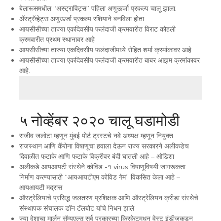
बेलारूसमधील “अस्ट्राविट्स” पहिला अणुऊर्जा प्रकल्प चालू झाला.
अ‍ॅस्ट्रॅव्हेट्स अणुऊर्जा प्रकल्प रशियाने बनविला होता
आयसीसीच्या ताज्या एकदिवसीय फलंदाजी क्रमवारीत विराट कोहली
क्रमवारीत प्रथम स्थानावर आहे
आयसीसीच्या ताज्या एकदिवसीय फलंदाजीमध्ये रोहित शर्मा क्रमांकावर आहे
आयसीसीच्या ताज्या एकदिवसीय फलंदाजी क्रमवारीत बाबर आझम क्रमांकावर
आहे.
५ नोव्हेंबर २०२० चालू घडामोडी
राजीव जलोटा म्हणून मुंबई पोर्ट ट्रस्टचे नवे अध्यक्ष म्हणून नियुक्त
राजस्थान आणि कॅरोना विषाणूचा हवाला देऊन राज्य सरकारने अलीकडेच
दिवाळीत फटाके आणि फटाके विक्रीवर बंदी घातली आहे – ओडिशा
अलीकडे आयआयटी संस्थेने कोविड -१ virus विषाणूविषयी जागरूकता
निर्माण करण्यासाठी “आयआयटीएम कोविड गेम” विकसित केला आहे –
आयआयटी मद्रास
ऑस्ट्रेलियाचे प्रसिद्ध जलतरण प्रशिक्षक आणि ऑस्ट्रेलियन क्रीडा संस्थेचे
संस्थापक संचालक डॉन टॅलबोट यांचे निधन झाले
ज्या देशाचा मार्लन सॅम्युएल्स सर्व प्रकारच्या क्रिकेटमधून वेस्ट इंडीजकडून