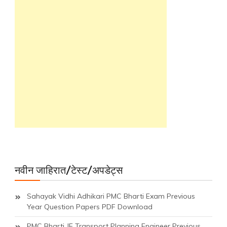
नवीन जाहिरात/टेस्ट/अपडेट्स
Sahayak Vidhi Adhikari PMC Bharti Exam Previous
Year Question Papers PDF Download
PMC Bharti JE Transport Planning Engineer Previous