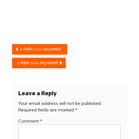
Post
४ नोव्हेंबर २०२० चालू घडामोडी
navigation
६ नोव्हेंबर २०२० चालू घडामोडी
Leave a Reply
Your email address will not be published.
Required fields are marked
*
Comment
*