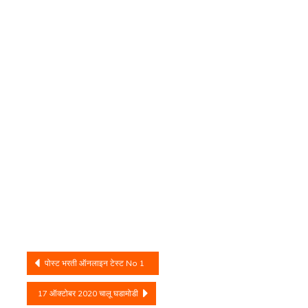
Post
पोस्ट भरती ऑनलाइन टेस्ट No 1
navigation
17 ऑक्टोबर 2020 चालू घडामोडी