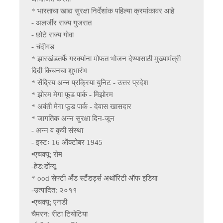
* भारताचा खाद्य सुरक्षा निर्देशांक पहिल्या क्रमांकावर आहे

- अलर्जीर राज्य गुजरात

- छोटे राज्य गोवा

- चंदीगड

* झारखंडतर्फे गरक्यांना मोफत भोजन देण्यासाठी मुख्यामंत्री 
दिदी किचनचा शुभारंभ

* सेंद्रिय अन्न प्रक्रिया युनिट - उत्तर प्रदेश

* झोरम मेगा फूड पार्क - मिझोरम

* अवंती मेगा फूड पार्क - देवास खासदार

* जागतिक अन्न सुरक्षा दिन-जून

- अन्न व कृषी संस्था

- इस्टः 16 ऑक्टोबर 1945

▪️एचक्यू: रोम

-हेड:डोंग्यू

* ood सेफ्टी अँड स्टँडर्ड्स अथॉरिटी ऑफ इंडिया

-उत्पादित: २०११

▪️एचक्यू: एनडी

चैमरन: रीटा टियोटिया
