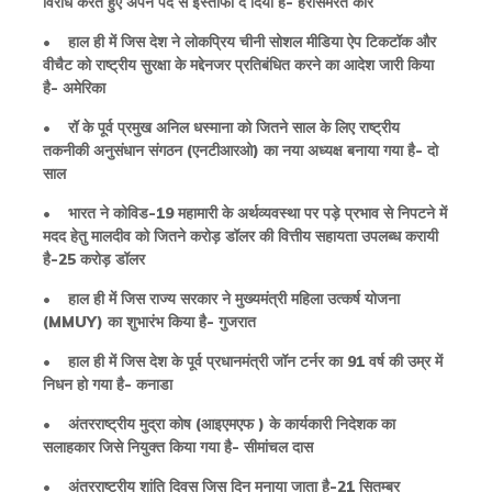
विरोध करते हुए अपने पद से इस्तीफा दे दिया है- हरसिमरत कौर
• हाल ही में जिस देश ने लोकप्रिय चीनी सोशल मीडिया ऐप टिकटॉक और
वीचैट को राष्ट्रीय सुरक्षा के मद्देनजर प्रतिबंधित करने का आदेश जारी किया
है- अमेरिका
• रॉ के पूर्व प्रमुख अनिल धस्माना को जितने साल के लिए राष्ट्रीय
तकनीकी अनुसंधान संगठन (एनटीआरओ) का नया अध्यक्ष बनाया गया है- दो
साल
• भारत ने कोविड-19 महामारी के अर्थव्यवस्था पर पड़े प्रभाव से निपटने में
मदद हेतु मालदीव को जितने करोड़ डॉलर की वित्तीय सहायता उपलब्ध करायी
है-25 करोड़ डॉलर
• हाल ही में जिस राज्य सरकार ने मुख्यमंत्री महिला उत्कर्ष योजना
(MMUY) का शुभारंभ किया है- गुजरात
• हाल ही में जिस देश के पूर्व प्रधानमंत्री जॉन टर्नर का 91 वर्ष की उम्र में
निधन हो गया है- कनाडा
• अंतरराष्ट्रीय मुद्रा कोष (आइएमएफ ) के कार्यकारी निदेशक का
सलाहकार जिसे नियुक्त किया गया है- सीमांचल दास
• अंतरराष्ट्रीय शांति दिवस जिस दिन मनाया जाता है-21 सितम्बर