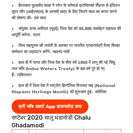
• हैदराबाद फुलबॉल क्लब ने स्पेन के फॉरवर्ड फ्रांसिस्को सैंडजा से इंडियन
सुपर लीग (आईएसएल) के आगामी सत्र के लिए जितने साल का करार करने
की घोषणा की- एक साल
• संयुक्त अरब अमीरात (यूएई) जिस देश को 93,895 कार्बाइन राइफल की
आपूर्ति करेगा- भारत
• जिस महापुरुष की जयंती के अवसर पर भारतीय प्रधानमंत्री वैभव शिखर
सम्मेलन का उद्घाटन करेंगे- महात्मा गांधी
• हाल ही में भारत और जिस देश के बीच वर्ष 1960 में लागू की गई सिंधु
जल संधि (Indus Waters Treaty) के 60 वर्ष पूरे हो गए
हैं- पाकिस्तान
• हाल ही में जिस देश में राष्ट्रीय हिस्पैनिक विरासत माह (National
Hispanic Heritage Month) की शुरुआत हुई- अमेरिका
फ्री जॉब अलर्ट App
डाउनलोड करा
सप्टेंबर 2020 चालु घडामोडी Chalu
Ghadamodi