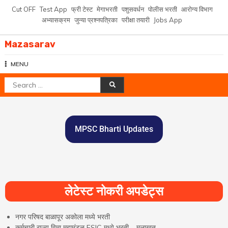
Cut OFF
Test App
फ्री टेस्ट
मेगाभरती
पशुसवर्धन
पोलीस भरती
आरोग्य विभाग
अभ्यासक्रम
जुन्या प्रश्नपत्रिका
परीक्षा तयारी
Jobs App
Mazasarav
MENU
MPSC Bharti Updates
लेटेस्ट नोकरी अपडेट्स
नगर परिषद बाळापूर अकोला मध्ये भरती
कर्मचारी राज्य विमा महामंडळ ESIC मध्ये भरती – मुलाखत