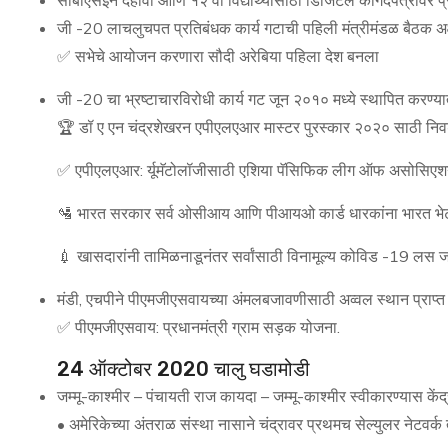
सीबीएसईने दहावी आणि १२ वी विद्यार्थ्यांसाठी डिजिटल कागदपत्रांवर
जी -20 लाचलुचपत प्रतिबंधक कार्य गटाची पहिली मंत्रीमंडळ बैठक अ
✅ सभेचे आयोजन करणारा सौदी अरेबिया पहिला देश बनला
जी -20 चा भ्रष्टाचारविरोधी कार्य गट जून २०१० मध्ये स्थापित करण्
🏆 डॉ ए एन चंद्रशेखरन एपीएलएआर मास्टर पुरस्कार २०२० साठी निव
✅ एपीएलएआर: र्यूमॅटोलॉजीसाठी एशिया पॅसिफिक लीग ऑफ असोसिए
🛂 भारत सरकार सर्व ओसीआय आणि पीआयओ कार्ड धारकांना भारत भेट द
💉 खासदारांनी तामिळनाडूनंतर सर्वांसाठी विनामूल्य कोविड -19 लस ज
मंडी, एचपीने पीएमजीएसवायच्या अंमलबजावणीसाठी अव्वल स्थान प्राप्त 
✅ पीएमजीएसवाय: प्रधानमंत्री ग्राम सड़क योजना.
24 ऑक्टोबर 2020 चालु घडामोडी
जम्मू-काश्मीर – पंचायती राज कायदा – जम्मू-काश्मीर स्वीकारण्यास कें
• अमेरिकेच्या अंतराळ संस्था नासाने चंद्रावर प्रथमच सेल्युलर नेटवर