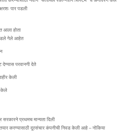
 प्रवेश करण्यासाठी नवीन “फेशियल रेकग्निशन सिस्टम” चे अनावरण केले
क्षरशः पार पडली
यात आला होता
डले गेले आहेत
शन
ेण्यास परवानगी देते
ाहीर केली
केले
द्र सरकारने प्रथमच मान्यता दिली
्क तयार करण्यासाठी दूरसंचार कंपनीची निवड केली आहे – नोकिया