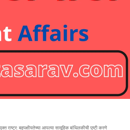
 राष्ट्र: बहुपक्षीयतेच्या आपल्या सामूहिक बांधिलकीची पुष्टी करणे