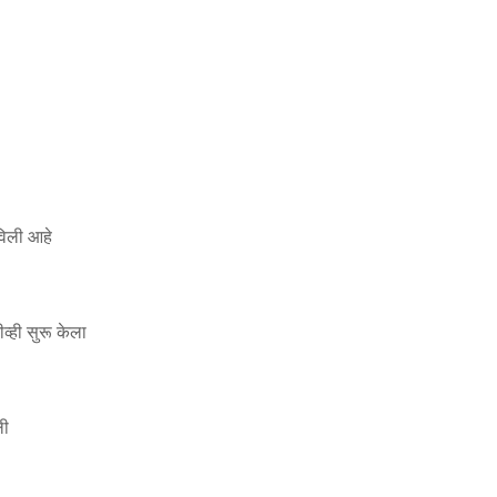
विली आहे
व्ही सुरू केला
ली