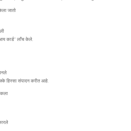
केला जातो
तली
य कार्ड” लाँच केले.
.
बनले
क्के हिस्सा संपादन करीत आहे.
ंकला
कारले