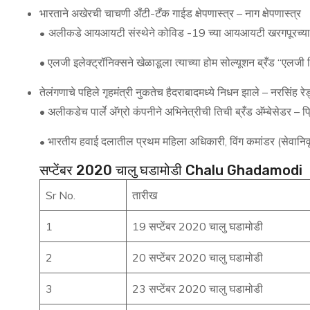
भारताने अखेरची चाचणी अँटी-टँक गाईड क्षेपणास्त्र – नाग क्षेपणास्त्र
•
अलीकडे आयआयटी संस्थेने कोविड -19 च्या आयआयटी खरगपूरच्या 
• एलजी इलेक्ट्रॉनिक्सने खेळाडूला त्याच्या होम सोल्यूशन ब्रँड “एलज
तेलंगणाचे पहिले गृहमंत्री नुकतेच हैदराबादमध्ये निधन झाले – नरसिंह रेड
• अलीकडेच पार्ले अ‍ॅग्रो कंपनीने अभिनेत्रीची तिची ब्रँड अ‍ॅम्बेसेडर – प
•
भारतीय हवाई दलातील प्रथम महिला अधिकारी, विंग कमांडर (सेवानिवृत्
सप्टेंबर 2020 चालु घडामोडी Chalu Ghadamodi
Sr No.
तारीख
1
19 सप्टेंबर 2020 चालु घडामोडी
2
20 सप्टेंबर 2020 चालु घडामोडी
3
23 सप्टेंबर 2020 चालु घडामोडी