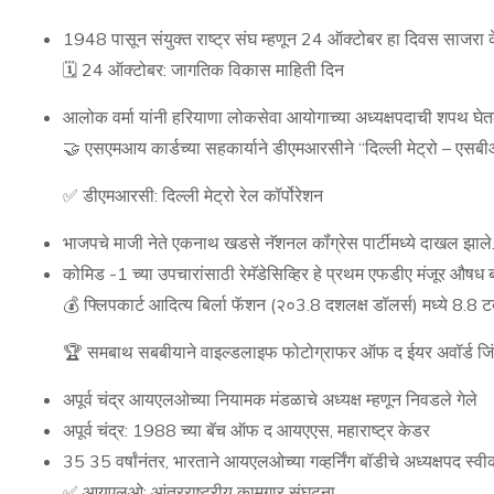
1948 पासून संयुक्त राष्ट्र संघ म्हणून 24 ऑक्टोबर हा दिवस साजरा 
🗓 24 ऑक्टोबर: जागतिक विकास माहिती दिन
आलोक वर्मा यांनी हरियाणा लोकसेवा आयोगाच्या अध्यक्षपदाची शपथ घे
🤝 एसएमआय कार्डच्या सहकार्याने डीएमआरसीने “दिल्ली मेट्रो – एसबीआ
✅ डीएमआरसी: दिल्ली मेट्रो रेल कॉर्पोरेशन
भाजपचे माजी नेते एकनाथ खडसे नॅशनल कॉंग्रेस पार्टीमध्ये दाखल झाले
कोमिड -1 च्या उपचारांसाठी रेमॅडेसिव्हिर हे प्रथम एफडीए मंजूर औषध 
💰 फ्लिपकार्ट आदित्य बिर्ला फॅशन (२०3.8 दशलक्ष डॉलर्स) मध्ये 8.8 ट
🏆 समबाथ सबबीयाने वाइल्डलाइफ फोटोग्राफर ऑफ द ईयर अवॉर्ड जि
अपूर्व चंद्र आयएलओच्या नियामक मंडळाचे अध्यक्ष म्हणून निवडले गेले
अपूर्व चंद्र: 1988 च्या बॅच ऑफ द आयएएस, महाराष्ट्र केडर
35 35 वर्षांनंतर, भारताने आयएलओच्या गव्हर्निंग बॉडीचे अध्यक्षपद स्वी
✅ आयएलओ: आंतरराष्ट्रीय कामगार संघटना