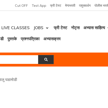
Cut OFF
Test App
फ्री टेस्ट
मेगाभरती
पशुसवर्धन
पोलीस भरत
LIVE CLASSES
JOBS
फ्री टेस्ट
नोट्स
अभ्यास साहित्य
ोडी
पुस्तके
प्रश्नपत्रिका
अभ्यासक्रम
लु घडामोडी