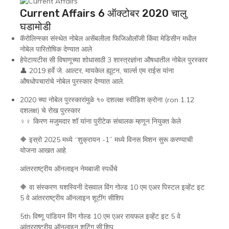
Current Affairs 6 ऑक्टोबर 2020 चालु
घडामोडी
कॅरोलिन्स्का संस्थेत नोबेल असेंबलीला फिजिओलॉजी किंवा मेडिसीन मधील
नोबेल पारितोषिक देण्यात आले
हेपेटायटीस सी विषाणूच्या शोधासाठी 3 शास्त्रज्ञांना औषधातील नोबेल पुरस्कार
👤 2019 हर्वे जे. आल्टर, मायकेल ह्यूटन, चार्ल्स एम राईस यांना
औषधोपचारांचे नोबेल पुरस्कार देण्यात आले.
2020 च्या नोबेल पुरस्कारांमुळे १० दशलक्ष स्वीडिश क्रोना (ron 1.12
दशलक्ष) चे रोख पुरस्कार
♀‍♀ किरण मजुमदार शॉ यांना पुरीटेक संचालक म्हणून नियुक्त केले
🔶 इस्रो 2025 मध्ये “शुक्रायन -1” मध्ये विनस मिशन सुरू करण्याची
योजना आखत आहे.
आंतरराष्ट्रीय ऑनलाइन नेमबाजी स्पर्धेचे
🔶 वा संस्करण यशस्विनी देसवाल विंग गोल्ड 10 एम एअर पिस्टल इव्हेंट इट
5 वे आंतरराष्ट्रीय ऑनलाइन शूटींग सीशिप
5th विष्णू पांडियन विंग गोल्ड 10 एम एअर रायफल इव्हेंट इट 5 वे
आंतरराष्ट्रीय ऑनलाइन शूटिंग सी’शिप