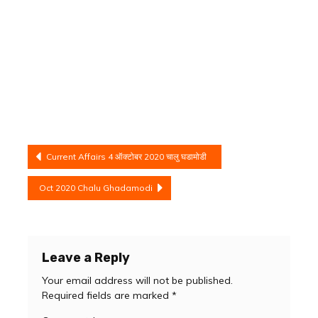
Post
Current Affairs 4 ऑक्टोबर 2020 चालु घडामोडी
navigation
Oct 2020 Chalu Ghadamodi
Leave a Reply
Your email address will not be published.
Required fields are marked
*