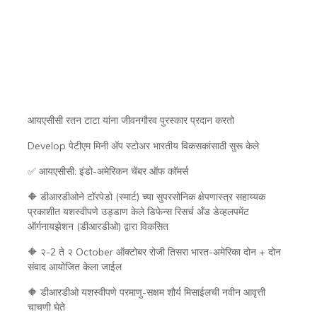
आयएसीसी रतन टाटा यांना जीवनगौरव पुरस्कार प्रदान करतो
Develop पेटीएम मिनी अ‍ॅप स्टोअर भारतीय विकसकांसाठी सुरू केले
✅ आयएसीसी: इंडो-अमेरिकन चेंबर ऑफ कॉमर्स
🔶 डीआरडीओने टॉरपेडो (स्मार्ट) च्या सुपरसोनिक क्षेपणास्त्र सहाय्यक
प्रकाशीत यशस्वीपणे उड्डाण केले डिफेन्स रिसर्च अँड डेव्हलपमेंट
ऑर्गनायझेशन (डीआरडीओ) द्वारा विकसित
🔶 २-2 ते २ October ऑक्टोबर रोजी तिसरा भारत-अमेरिका दोन + दोन
संवाद आयोजित केला जाईल
🔶 डीआरडीओ यशस्वीपणे परमाणु-सक्षम शौर्य मिसाईलची नवीन आवृत्ती
चाचणी घेते