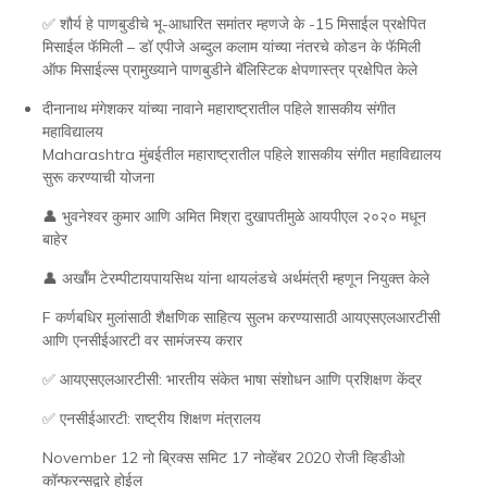
✅ शौर्य हे पाणबुडीचे भू-आधारित समांतर म्हणजे के -15 मिसाईल प्रक्षेपित
मिसाईल फॅमिली – डॉ एपीजे अब्दुल कलाम यांच्या नंतरचे कोडन के फॅमिली
ऑफ मिसाईल्स प्रामुख्याने पाणबुडीने बॅलिस्टिक क्षेपणास्त्र प्रक्षेपित केले
दीनानाथ मंगेशकर यांच्या नावाने महाराष्ट्रातील पहिले शासकीय संगीत
महाविद्यालय
Maharashtra मुंबईतील महाराष्ट्रातील पहिले शासकीय संगीत महाविद्यालय
सुरू करण्याची योजना
👤 भुवनेश्वर कुमार आणि अमित मिश्रा दुखापतीमुळे आयपीएल २०२० मधून
बाहेर
👤 अर्खॉम टेरम्पीटायपायसिथ यांना थायलंडचे अर्थमंत्री म्हणून नियुक्त केले
F कर्णबधिर मुलांसाठी शैक्षणिक साहित्य सुलभ करण्यासाठी आयएसएलआरटीसी
आणि एनसीईआरटी वर सामंजस्य करार
✅ आयएसएलआरटीसी: भारतीय संकेत भाषा संशोधन आणि प्रशिक्षण केंद्र
✅ एनसीईआरटी: राष्ट्रीय शिक्षण मंत्रालय
November 12 नो ब्रिक्स समिट 17 नोव्हेंबर 2020 रोजी व्हिडीओ
कॉन्फरन्सद्वारे होईल