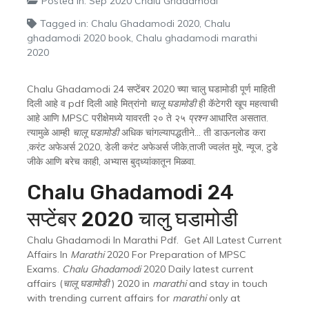
Posted in:
Sep 2020 Chalu Ghadamodi
Tagged in:
Chalu Ghadamodi 2020
,
Chalu
ghadamodi 2020 book
,
Chalu ghadamodi marathi
2020
Chalu Ghadamodi 24 सप्टेंबर 2020 च्या चालु घडामोडी पूर्ण माहिती
दिली आहे व pdf दिली आहे मित्रांनो
चालू घडामोडी
ही कॅटेगरी खूप महत्वाची
आहे आणि MPSC परीक्षेमध्ये यावरती २० ते २५
प्रश्न
आधारित असतात.
त्यामुळे आम्ही
चालू घडामोडी
अधिक चांगल्यापद्धतीने… ती डाऊनलोड करा
,करंट अफेअर्स 2020, डेली करंट अफेअर्स जीके,ताजी ज्वलंत मुद्दे, न्यूज, टुडे
जीके आणि बरेच काही, अभ्यास बुद्ध्यांकातून मिळवा.
Chalu Ghadamodi 24
सप्टेंबर 2020 चालु घडामोडी
Chalu Ghadamodi In Marathi Pdf. Get All Latest Current
Affairs In
Marathi
2020 For Preparation of MPSC
Exams.
Chalu Ghadamodi
2020 Daily latest current
affairs (
चालू घडामोडी
) 2020 in
marathi
and stay in touch
with trending current affairs for
marathi
only at