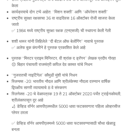
केला
कार्यक्रमाचे दोन टप्पे आहेत: “मिशन शक्ती” आणि “ऑपरेशन शक्ती”
राष्ट्रीय सुरक्षा रक्षकाचा 36 वा वाढदिवस 16 ऑक्टोबर रोजी साजरा केला
जातो
✅ 1984 मध्ये राष्ट्रीय सुरक्षा रक्षक (एनएसजी) ची स्थापना केली गेली
शशी थरूर यांनी लिहिलेले “दी बॅटल ऑफ बेलोंगिंग” नावाचे पुस्तक
✅ अलेफ बुक कंपनीने हे पुस्तक प्रकाशित केले आहे
पुस्तक “मिस्टर प्राइम मिनिस्टर, वी श्रांक द ड्रॅगन” लेखक प्रदीप गोरहा
😔 बिहार पंचायती राजमंत्री कपिल देव कामत यांचे निधन
“गुजरातची नाइटिंगेल” कौमुडी मुंशी यांचे निधन
स्लिन्क्स -20: भारतीय नौदल आणि श्रीलंकेच्या नौदला दरम्यान वार्षिक
द्विपक्षीय सागरी व्यायामाचे 8 वे संस्करण
स्लिनेक्स -20 चे वेळापत्रक 19 ते 21 ऑक्टोबर 2020 पर्यंत ट्राईनकोमली,
श्रीलंकापासून दूर आहे
🏏 डेव्हिड वॉर्नर आयपीएलमधील 5000 धावा फटकावणारा पहिला ओव्हरसीज
प्लेयर ठरला
✅ डेव्हिड वॉर्नर आयपीएलमध्ये 5000 धावा फटकावण्यासाठी चौथा खेळाडू
बनला