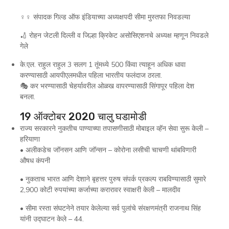
♀‍♀ संपादक गिल्ड ऑफ इंडियाच्या अध्यक्षपदी सीमा मुस्तफा निवडल्या
🏏 रोहन जेटली दिल्ली व जिल्हा क्रिकेट असोसिएशनचे अध्यक्ष म्हणून निवडले
गेले
के.एल. राहुल राहुल 3 सलग 1 तूंमध्ये 500 किंवा त्याहून अधिक धावा
करण्यासाठी आयपीएलमधील पहिला भारतीय फलंदाज ठरला.
🎭 कर भरण्यासाठी चेहर्यावरील ओळख वापरण्यासाठी सिंगापूर पहिला देश
बनला.
19 ऑक्टोबर 2020 चालु घडामोडी
राज्य सरकारने नुकतीच पाण्याच्या तपासणीसाठी मोबाइल व्हॅन सेवा सुरू केली –
हरियाणा
• अलीकडेच जॉनसन आणि जॉन्सन – कोरोना लसीची चाचणी थांबविणारी
औषध कंपनी
• नुकताच भारत आणि देशाने बृहत्तर पुरुष संपर्क प्रकल्प राबविण्यासाठी सुमारे
2,900 कोटी रुपयांच्या कर्जाच्या करारावर स्वाक्षरी केली – मालदीव
• सीमा रस्ता संघटनेने तयार केलेल्या सर्व पुलांचे संरक्षणमंत्री राजनाथ सिंह
यांनी उद्घाटन केले – 44.