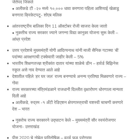
जेतेपद जिंकले
• अलीकडे टी -२० मध्ये १०,००० धावा करणारा पहिला आशियाई खेळाडू
बनणारा क्रिकेटपटू- शोएब मलिक
आंतरराष्ट्रीय बालिका दिन 11 ऑक्टोबर रोजी साजरा केला जातो
• नुकतीच राज्य सरकार ज्याने जगन्ना विद्या कानुका योजना सुरू केली –
आंध्र प्रदेश
उत्तर प्रदेशचे मुख्यमंत्री योगी आदित्यनाथ यांनी माजी सैनिक गटाच्या ‘बी’
पदांच्या आरक्षणाची टक्केवारी जाहीर केली – 5%
भारतीय शिक्षणतज्ज्ञ श्रीकांत दातार यांच्या शाळेचे डीन – हार्वर्ड बिझिनेस
स्कूल असे नाव देण्यात आले आहे
देशातील पहिले ‘हर घर जल’ राज्य बनण्याचे अनन्य प्रतिष्ठा मिळवणारे राज्य –
गोवा
राज्य सरकारच्या मंत्रिमंडळाने राजधानी दिल्लीत वृक्षारोपण धोरणाला मान्यता
दिली आहे
• अलीकडे, रुद्रम -१ अँटी रेडिएशन क्षेपणास्त्राची यशस्वी चाचणी करणारे
देश – भारत
• नुकतेच राज्य सरकारने उद्घाटन केले – मुख्यमंत्री सौर स्वयंरोजगार
योजना- उत्तराखंड
पीस 2020 चे नोबेल पारितोषिक – वर्ल्ड फूड प्रोग्राम