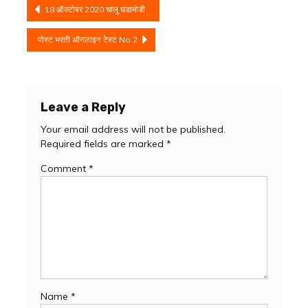
Post
18 ऑक्टोबर 2020 चालु घडामोडी
navigation
पोस्ट भरती ऑनलाइन टेस्ट No 2
Leave a Reply
Your email address will not be published.
Required fields are marked
*
Comment
*
Name
*