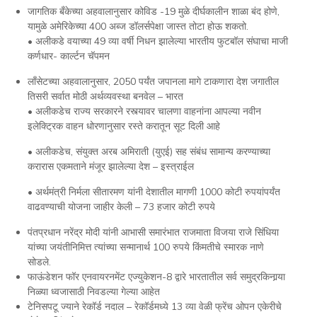
जागतिक बँकेच्या अहवालानुसार कोविड -19 मुळे दीर्घकालीन शाळा बंद होणे,
यामुळे अमेरिकेच्या 400 अब्ज डॉलर्सपेक्षा जास्त तोटा होऊ शकतो.
• अलीकडे वयाच्या 49 व्या वर्षी निधन झालेल्या भारतीय फुटबॉल संघाचा माजी
कर्णधार- कार्ल्टन चॅपमन
लाँसेटच्या अहवालानुसार, 2050 पर्यंत जपानला मागे टाकणारा देश जगातील
तिसरी सर्वात मोठी अर्थव्यवस्था बनवेल – भारत
• अलीकडेच राज्य सरकारने रस्त्यावर चालणा वाहनांना आपल्या नवीन
इलेक्ट्रिक वाहन धोरणानुसार रस्ते करातून सूट दिली आहे
• अलीकडेच, संयुक्त अरब अमिराती (युएई) सह संबंध सामान्य करण्याच्या
करारास एकमताने मंजूर झालेल्या देश – इस्त्राईल
• अर्थमंत्री निर्मला सीतारमण यांनी देशातील मागणी 1000 कोटी रुपयांपर्यंत
वाढवण्याची योजना जाहीर केली – 73 हजार कोटी रुपये
पंतप्रधान नरेंद्र मोदी यांनी आभासी समारंभात राजमाता विजया राजे सिंधिया
यांच्या जयंतीनिमित्त त्यांच्या सन्मानार्थ 100 रुपये किंमतीचे स्मारक नाणे
सोडले.
फाऊंडेशन फॉर एनवायरनमेंट एज्युकेशन-8 द्वारे भारतातील सर्व समुद्रकिनार्‍या
निळ्या ध्वजासाठी निवडल्या गेल्या आहेत
टेनिसपटू ज्याने रेकॉर्ड नदाल – रेकॉर्डमध्ये 13 व्या वेळी फ्रेंच ओपन एकेरीचे