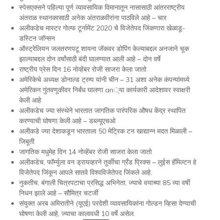
स्पेसएक्सने पहिल्या पूर्ण व्यावसायिक विमानातून नासासाठी आंतरराष्ट्रीय
अंतराळ स्थानकासाठी अनेक अंतराळवीरांना पाठविले आहे – चार
अलीकडेच मास्टर गोल्फ टूर्नामेंट 2020 चे विजेतेपद जिंकणारा खेळाडू-
डस्टिन जॉन्सन
ऑस्ट्रेलियन जलतरणपटू शायना जॅकवर डोपिंग केल्याबद्दल अनजाने चूक
झाल्याबद्दल दोन वर्षांसाठी बंदी घालण्यात आली आहे – दोन वर्षे
राष्ट्रीय प्रेस दिन 16 नोव्हेंबर रोजी साजरा केला जातो
अमेरिकेचे अध्यक्ष डोनाल्ड ट्रम्प यांनी चीन – 31 अशा अनेक कंपन्यांमध्ये
अमेरिकन गुंतवणूकीवर निर्बंध घालणा an्या कार्यकारी आदेशावर स्वाक्षरी
केली आहे
अलीकडेच ज्या संस्थेने भारतात जागतिक पारंपरिक औषध केंद्र स्थापित
करण्याची घोषणा केली आहे – डब्ल्यूएचओ
अलीकडे ज्या देशाकडून भारताला 50 मेट्रिक टन खाद्यान्न मदत मिळाली –
जिबूती
जागतिक मधुमेह दिन 14 नोव्हेंबर रोजी साजरा केला जातो
अलीकडेच, फॉर्म्युला वन ड्रायव्हरने तुर्कीचा ग्रँड प्रिक्स – लुईस हॅमिल्टन हे
विजेतेपद जिंकून आपले सातवे विश्वविजेतेपद जिंकले आहे.
नुकतीच, बंगाली चित्रपटाचा प्रसिद्ध अभिनेता, ज्याचे वयाच्या 85 व्या वर्षी
निधन झाले आहे – सौमित्र चटर्जी
संयुक्त अरब अमिरातीने (यूएई) परदेशी व्यावसायिकांना गोल्डन व्हिसा देण्याची
घोषणा केली आहे, ज्याचा कालावधी 10 वर्षे असेल.