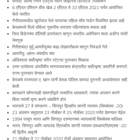
सेनादा: आत्मा निर्भर एजंट्स नवीन बिझिनेस डिजिटल .प्लिकेशन
6 एप्रिल एशियन बीच खेळ 2 एप्रिल ते 10 एप्रिल 2021 पर्यंत आयोजित
केले जातील
नैनीतालमधील खुर्पाताल येथे भारताचा पहिला मॉस गार्डन विकसित झाला आहे
केरळमध्ये विलो वॉर्बलर नुकतीच भारतात पहिल्यांदाच बसला आहे
जिल बिडेनच्या पॉलिसी डायरेक्टर म्हणून भारतीय-अमेरिकन माला अडीगा यांची
नेमणूक
गिरीशचंद्र मुर्मू आयपीयूच्या बाह्य लेखापरीक्षक म्हणून निवडले गेले
आयपीयूः आंतर-संसदीय संघ
ओडिशाला सर्वोत्कृष्ट मरीन स्टेटचा पुरस्कार मिळाला
उत्तर प्रदेशला अंतर्देशीय मत्स्यव्यवसाय क्षेत्रातील सर्वोत्कृष्ट कामगिरी करणारे
राज्य पुरस्कार देण्यात आले
केरळचे राज्यपाल ए. खान यांनी केरळ पोलिस कायदा दुरुस्ती अध्यादेशावर सही
केली
कायद्याने कोणत्याही सामग्रीद्वारे व्यक्तींना धमकावणे, त्यांचा अपमान करणे
किंवा त्यांची घृणा करणे थांबविणे होय
भारताचे 27 वे संस्करण – सिंगापूर द्विपक्षीय सागरी व्यायाम (सिमबेक्स -20)
23 अंदमान समुद्रात 23 नोव्हेंबर ते 25 नोव्हेंबर 2020 पर्यंत ठेवण्यात येईल
1994 पासून भारत आणि सिंगापूर दरम्यानच्या व्यायामांची सिमबेक्स मालिका
भारत, सिंगापूर आणि थायलंड त्रिपक्षीय सागरी व्यायाम एसआयटीएमएक्स -20
ची द्वितीय आवृत्ती
21 नोव्हेंबर ते 22 नोव्हेंबर 2020 रोजी अंदमान समुद्रात आयोजित