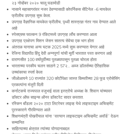
२३ नोव्हेंबर २०२० चालू घडामोडी
नासाने महासागरांवर नजर ठेवण्यासाठी कोपर्निकस सेंटिनेल -6 मायकेल
फ्रीलीच उपग्रह सुरू केला.
उपग्रह वैज्ञानिक मायकेल फ्रीलीच, पृथ्वी शास्त्रज्ञ नंतर नाव देण्यात आले
आहे
स्पेसएक्स फाल्कन 9 रॉकेटमध्ये उपग्रह लाँच करण्यात आला
उपग्रह प्रक्षेपण मिशन जेसन सातत्य सेवेचा एक भाग होता
अंतराळ यानाचा अन्य घटक 2025 मध्ये सुरू करण्यात येणार आहे
रेजिना विद्यापीठ हिंदु देवी अन्नपूर्णा यांची मूर्ती भारतात परत करणार आहे
वाराणसीत 100 वर्षापूर्वीच्या पुतळ्यापासून पुतळा चोरला होता
भारताच्या परकीय चलन साठाने 2 57२… अब्ज डॉलर्सच्या ऐतिहासिक
उच्चांकाचा स्पर्श केला
जीओआयने 10 राज्यांत 320 कोटीपेक्षा जास्त किमतीच्या 28 फूड प्रोसेसिंग
प्रकल्पांना मंजुरी दिली
कर्नाटकचे राज्यपाल वजुभाई वाला इस्त्रोचे अध्यक्ष के. शिवान यांच्यावर
डॉक्टर ऑफ साइन्स ऑनर डॉक्टरेट सादर करतात.
रस्किन बाँडला २०२० टाटा लिटरेचर लाइव्ह येथे लाइफटाइम अचिव्हमेंट
पुरस्काराने गौरविण्यात आले
शिक्षणमंत्री पोखरीयाल यांना “वात्यान लाइफटाइम अचिव्हमेंट अवॉर्ड” देऊन
सन्मानित
साहित्याच्या क्षेत्रात त्यांच्या योगदानाबद्दल