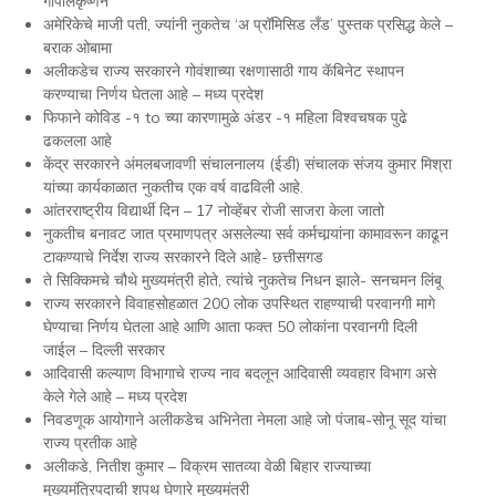
गोपालकृष्णन
अमेरिकेचे माजी पती, ज्यांनी नुकतेच ‘अ प्रॉमिसिड लँड’ पुस्तक प्रसिद्ध केले –
बराक ओबामा
अलीकडेच राज्य सरकारने गोवंशाच्या रक्षणासाठी गाय कॅबिनेट स्थापन
करण्याचा निर्णय घेतला आहे – मध्य प्रदेश
फिफाने कोविड -१ to च्या कारणामुळे अंडर -१ महिला विश्वचषक पुढे
ढकलला आहे
केंद्र सरकारने अंमलबजावणी संचालनालय (ईडी) संचालक संजय कुमार मिश्रा
यांच्या कार्यकाळात नुकतीच एक वर्ष वाढविली आहे.
आंतरराष्ट्रीय विद्यार्थी दिन – 17 नोव्हेंबर रोजी साजरा केला जातो
नुकतीच बनावट जात प्रमाणपत्र असलेल्या सर्व कर्मचार्‍यांना कामावरून काढून
टाकण्याचे निर्देश राज्य सरकारने दिले आहे- छत्तीसगड
ते सिक्किमचे चौथे मुख्यमंत्री होते, त्यांचे नुकतेच निधन झाले- सनचमन लिंबू
राज्य सरकारने विवाहसोहळात 200 लोक उपस्थित राहण्याची परवानगी मागे
घेण्याचा निर्णय घेतला आहे आणि आता फक्त 50 लोकांना परवानगी दिली
जाईल – दिल्ली सरकार
आदिवासी कल्याण विभागाचे राज्य नाव बदलून आदिवासी व्यवहार विभाग असे
केले गेले आहे – मध्य प्रदेश
निवडणूक आयोगाने अलीकडेच अभिनेता नेमला आहे जो पंजाब-सोनू सूद यांचा
राज्य प्रतीक आहे
अलीकडे, नितीश कुमार – विक्रम सातव्या वेळी बिहार राज्याच्या
मुख्यमंत्रिपदाची शपथ घेणारे मुख्यमंत्री