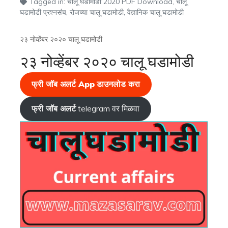
Tagged in:
चालू घडामोडी 2020 PDF Download
,
चालू
घडामोडी प्रश्नसंच
,
रोजच्या चालू घडामोडी
,
वैज्ञानिक चालू घडामोडी
२३ नोव्हेंबर २०२० चालू घडामोडी
२३ नोव्हेंबर २०२० चालू घडामोडी
फ्री जॉब अलर्ट App
डाउनलोड करा
फ्री जॉब अलर्ट
telegram वर मिळवा