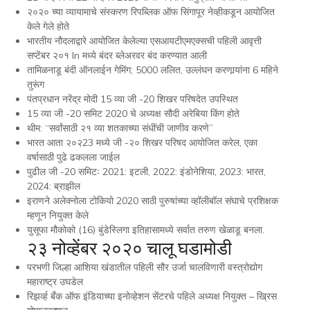
२०२० च्या व्यायामाचे संस्करण रिपब्लिक ऑफ सिंगापूर नेव्हीकडून आयोजित
केले गेले होते
भारतीय नौदलाद्वारे आयोजित केलेल्या एसआयटीएमएक्सची पहिली आवृत्ती
सप्टेंबर २०१ In मध्ये बंदर ब्लेअरवर बंद करण्यात आली
तामिळनाडू बंदी ऑनलाईन गेमिंग; 5000 ललित, उल्लंघन करणार्‍यांना 6 महिने
तुरूंग
पंतप्रधान नरेंद्र मोदी 15 व्या जी -20 शिखर परिषदेत उपस्थित
15 व्या जी -20 समिट 2020 चे अध्यक्ष सौदी अरेबिया किंग होते
थीम: “सर्वांसाठी २१ व्या शतकाच्या संधींची जाणीव करणे”
भारत आता २०२23 मध्ये जी -२० शिखर परिषद आयोजित करेल, एका
वर्षासाठी पुढे ढकलला जाईल
पुढील जी -20 समिटः 2021: इटली, 2022: इंडोनेशिया, 2023: भारत,
2024: ब्राझील
इराणने अलेक्नोला टोकियो 2020 साठी पुरुषांच्या व्हॉलीबॉल संघाचे प्रशिक्षक
म्हणून नियुक्त केले
युसूफा मौकोको (16) बुंडेस्लिगा इतिहासामध्ये सर्वात तरुण खेळाडू बनला.
२३ नोव्हेंबर २०२० चालू घडामोडी
परभणी जिल्हा आशिया खंडातील पहिली सौर उर्जा चालविणारी वस्त्रोद्योग
महाराष्ट्र उघडेल
रिझर्व्ह बँक ऑफ इंडियाच्या इनोव्हेशन सेंटरचे पहिले अध्यक्ष नियुक्त – ख्रिस