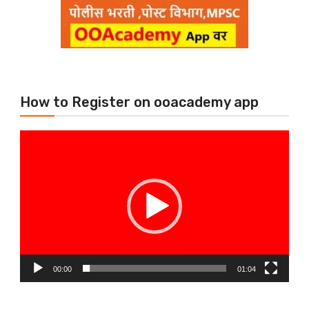
How to Register on ooacademy app
Video
Player
00:00
01:04