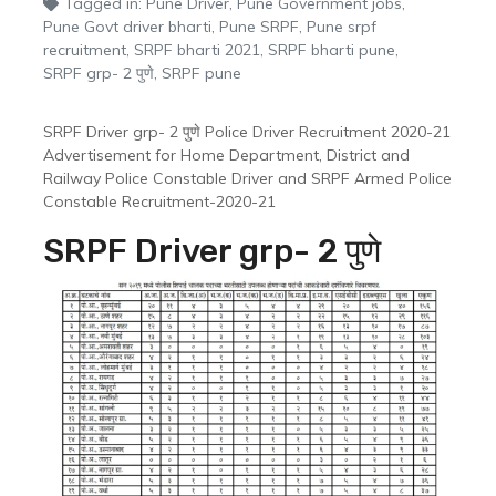
Tagged in:
Pune Driver
,
Pune Government jobs
,
Pune Govt driver bharti
,
Pune SRPF
,
Pune srpf
recruitment
,
SRPF bharti 2021
,
SRPF bharti pune
,
SRPF grp- 2 पुणे
,
SRPF pune
SRPF Driver grp- 2 पुणे Police Driver Recruitment 2020-21
Advertisement for Home Department, District and
Railway Police Constable Driver and SRPF Armed Police
Constable Recruitment-2020-21
SRPF Driver grp- 2 पुणे