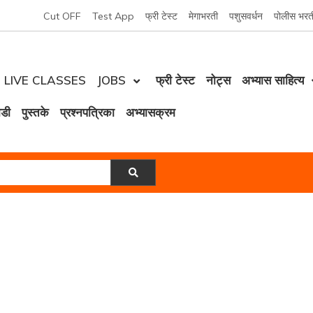
Cut OFF
Test App
फ्री टेस्ट
मेगाभरती
पशुसवर्धन
पोलीस भरत
LIVE CLASSES
JOBS
फ्री टेस्ट
नोट्स
अभ्यास साहित्य
ोडी
पुस्तके
प्रश्नपत्रिका
अभ्यासक्रम