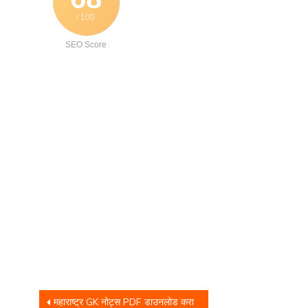
/ 100
SEO Score
Post
महाराष्ट्र GK नोट्स PDF डाउनलोड करा