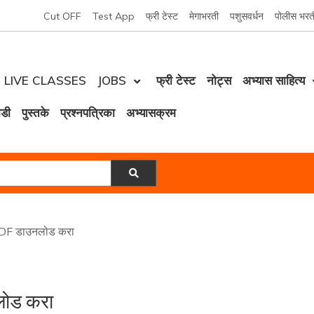
Cut OFF
Test App
फ्री टेस्ट
मेगाभरती
पशुसवर्धन
पोलीस भरत
LIVE CLASSES
JOBS
फ्री टेस्ट
नोट्स
अभ्यास साहित्य
ोडी
पुस्तके
प्रश्नपत्रिका
अभ्यासक्रम
स PDF डाउनलोड करा
लोड करा