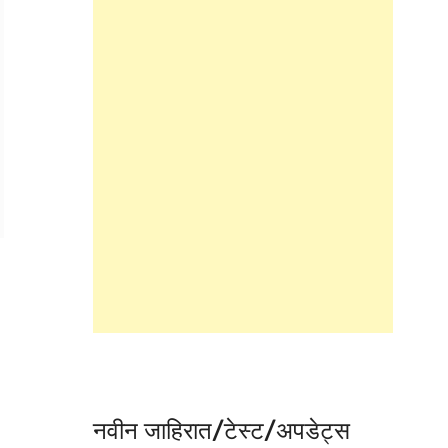
नवीन जाहिरात/टेस्ट/अपडेट्स