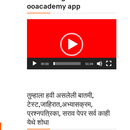
ooacademy app
Video
Player
00:00
01:04
तुम्हाला हवी असलेली बातमी,
टेस्ट,जाहिरात,अभ्यासक्रम,
प्रश्नपत्रिका, सराव पेपर सर्व काही
येथे शोधा