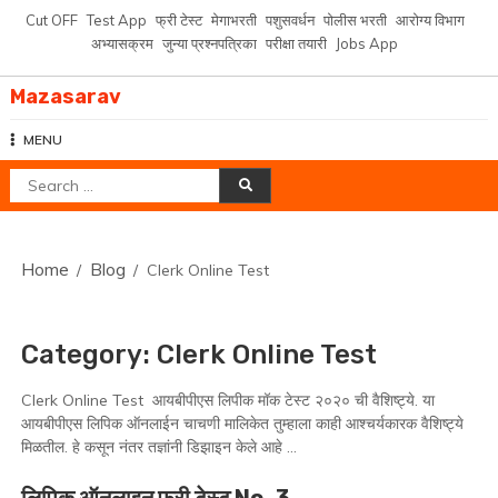
Skip
Cut OFF
Test App
फ्री टेस्ट
मेगाभरती
पशुसवर्धन
पोलीस भरती
आरोग्य विभाग
to
अभ्यासक्रम
जुन्या प्रश्नपत्रिका
परीक्षा तयारी
Jobs App
content
Mazasarav
MENU
Search
for:
Home
Blog
Clerk Online Test
Category:
Clerk Online Test
Clerk Online Test आयबीपीएस लिपीक मॉक टेस्ट २०२० ची वैशिष्ट्ये. या
आयबीपीएस लिपिक ऑनलाईन चाचणी मालिकेत तुम्हाला काही आश्चर्यकारक वैशिष्ट्ये
मिळतील. हे कसून नंतर तज्ञांनी डिझाइन केले आहे …